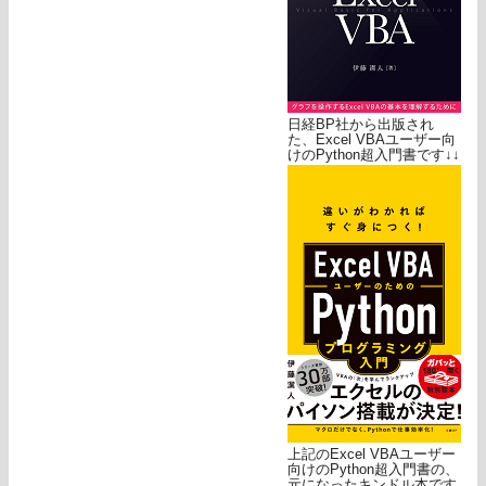
日経BP社から出版され
た、Excel VBAユーザー向
けのPython超入門書です↓↓
上記のExcel VBAユーザー
向けのPython超入門書の、
元になったキンドル本です