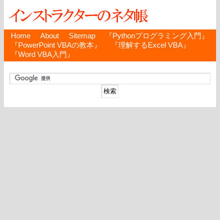
Home
About
Sitemap
『Pythonプログラミング入門』
『PowerPoint VBAの教本』
『理解するExcel VBA』
『Word VBA入門』