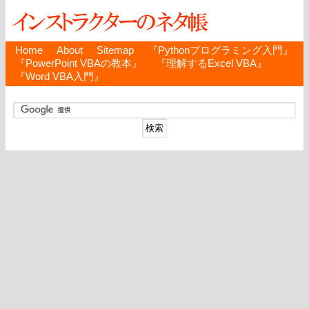
Home
About
Sitemap
『Pythonプログラミング入門』
『PowerPoint VBAの教本』
『理解するExcel VBA』
『Word VBA入門』