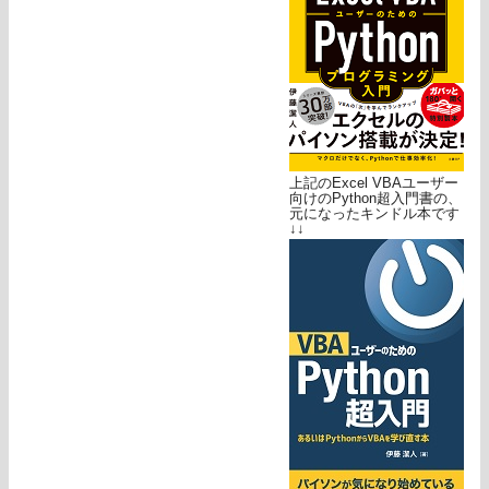
上記のExcel VBAユーザー
向けのPython超入門書の、
元になったキンドル本です
↓↓