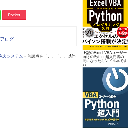
Pocket
イアログ
上記のExcel VBAユーザー
語入力システム
»
句読点を「、」「。」以外
向けのPython超入門書の、
元になったキンドル本です
↓↓