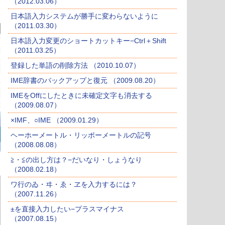
（2012.03.06）
日本語入力システムが勝手に変わらないように
（2011.03.30）
日本語入力変更のショートカットキー−Ctrl＋Shift
（2011.03.25）
登録した単語の削除方法 （2010.10.07）
IME辞書のバックアップと復元 （2009.08.20）
IMEをOffにしたときに未確定文字も消去する
（2009.08.07）
×IMF、○IME （2009.01.29）
ヘーホーメートル・リッポーメートルの記号
（2008.08.08）
≧・≦の出し方は？−だいなり・しょうなり
（2008.02.18）
ワ行のゐ・ヰ・ゑ・ヱを入力するには？
（2007.11.26）
±を直接入力したい−プラスマイナス
（2007.08.15）