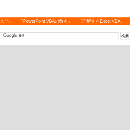
グ入門』
『PowerPoint VBAの教本』
『理解するExcel VBA』