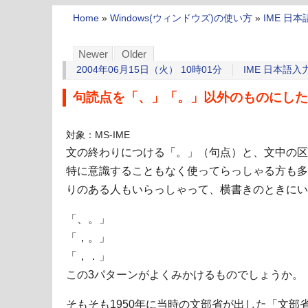
Home
»
Windows(ウィンドウズ)の使い方
»
IME 日
Newer
Older
2004年06月15日（火） 10時01分
IME 日本語
句読点を「、」「。」以外のものにした
対象：MS-IME
文の終わりにつける「。」（句点）と、文中の区
特に意識することもなく使ってらっしゃる方も多
りのある人もいらっしゃって、横書きのときにい
「、。」
「，。」
「，．」
この3パターンがよくみかけるものでしょうか。
そもそも1950年に当時の文部省が出した「文部