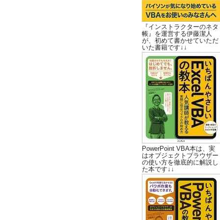
『インストラクターのネタ
帳』を運営する伊藤潔人
が、初めて書かせていただ
いた書籍です↓↓
PowerPoint VBA本は、実
はオブジェクトブラウザー
の使い方を徹底的に解説し
た本です↓↓