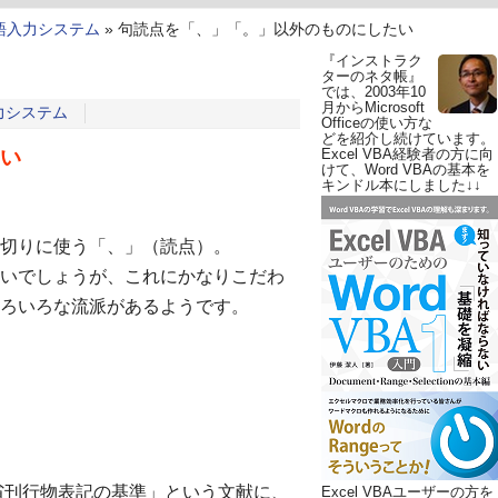
本語入力システム
»
句読点を「、」「。」以外のものにしたい
『インストラク
ターのネタ帳』
では、2003年10
月からMicrosoft
入力システム
Officeの使い方な
どを紹介し続けています。
い
Excel VBA経験者の方に向
けて、Word VBAの基本を
キンドル本にしました↓↓
切りに使う「、」（読点）。
いでしょうが、これにかなりこだわ
ろいろな流派があるようです。
省刊行物表記の基準」という文献に、
Excel VBAユーザーの方を