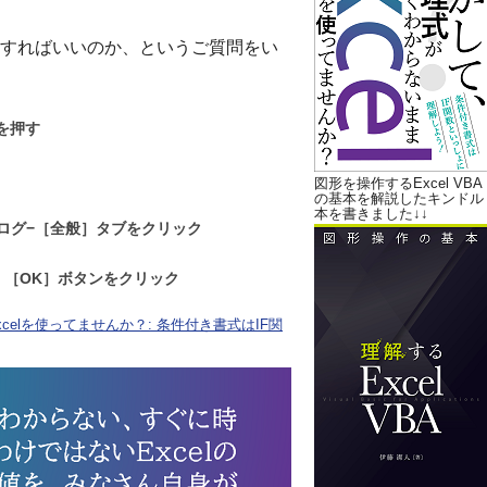
すればいいのか、というご質問をい
ーを押す
図形を操作するExcel VBA
の基本を解説したキンドル
本を書きました↓↓
イアログ−［全般］タブをクリック
、［OK］ボタンをクリック
elを使ってませんか？: 条件付き書式はIF関