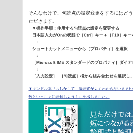
そんなわけで、句読点の設定変更をするにはどう
ただきます。
▼操作手順：使用する句読点の設定を変更する
日本語入力がOnの状態で［Ctrl］キー＋［F10］キ
↓
ショートカットメニューから［プロパティ］を選択
↓
［Microsoft IME スタンダードのプロパティ］ダ
↓
［入力設定］−［句読点］欄から組み合わせを選択し
▼キンドル本『もしかして、論理式がよくわからないままExc
数といっしょに理解しよう！』を出しました。