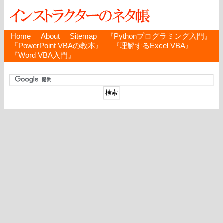
Home
About
Sitemap
『Pythonプログラミング入門』
『PowerPoint VBAの教本』
『理解するExcel VBA』
『Word VBA入門』