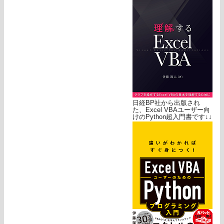
日経BP社から出版され
た、Excel VBAユーザー向
けのPython超入門書です↓↓