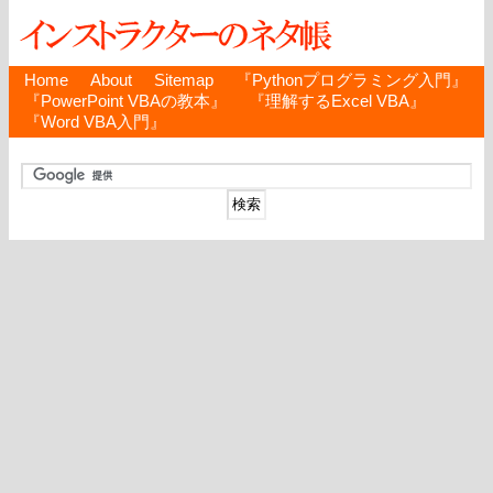
Home
About
Sitemap
『Pythonプログラミング入門』
『PowerPoint VBAの教本』
『理解するExcel VBA』
『Word VBA入門』