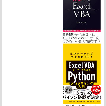
日経BP社から出版され
た、Excel VBAユーザー向
けのPython超入門書です↓↓