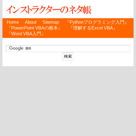
Home
About
Sitemap
『Pythonプログラミング入門』
『PowerPoint VBAの教本』
『理解するExcel VBA』
『Word VBA入門』