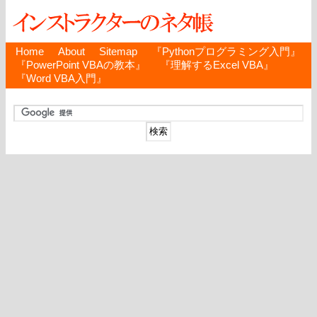
Home
About
Sitemap
『Pythonプログラミング入門』
『PowerPoint VBAの教本』
『理解するExcel VBA』
『Word VBA入門』