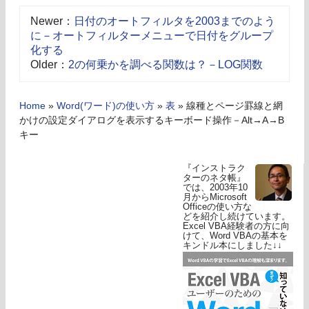
Newer：
日付のオートフィルタを2003までのよう
に－オートフィルターメニューで日付をグループ
化する
Older：
2の何乗かを調べる関数は？－LOG関数
Home
»
Word(ワード)の使い方
»
表
»
線種とページ罫線と網
かけの設定ダイアログを表示するキーボード操作－Alt→A→B
キー
『インストラク
ターのネタ帳』
では、2003年10
月からMicrosoft
Officeの使い方な
どを紹介し続けています。
Excel VBA経験者の方に向
けて、Word VBAの基本を
キンドル本にしました↓↓