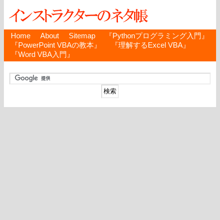
Home
About
Sitemap
『Pythonプログラミング入門』
『PowerPoint VBAの教本』
『理解するExcel VBA』
『Word VBA入門』