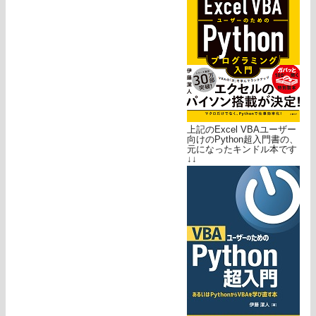
上記のExcel VBAユーザー
向けのPython超入門書の、
元になったキンドル本です
↓↓