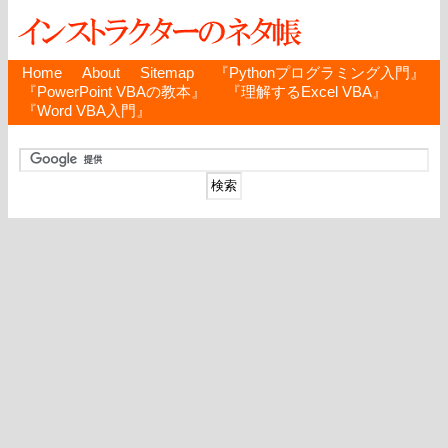
Home
About
Sitemap
『Pythonプログラミング入門』
『PowerPoint VBAの教本』
『理解するExcel VBA』
『Word VBA入門』