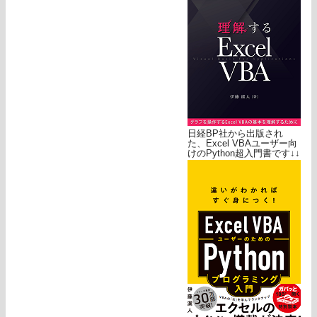
日経BP社から出版され
た、Excel VBAユーザー向
けのPython超入門書です↓↓