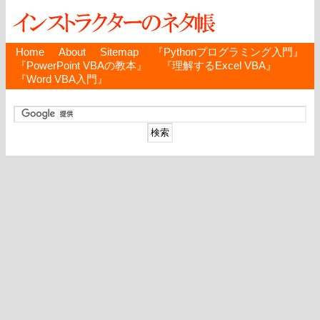
Home
About
Sitemap
『Pythonプログラミング入門』
『PowerPoint VBAの教本』
『理解するExcel VBA』
『Word VBA入門』