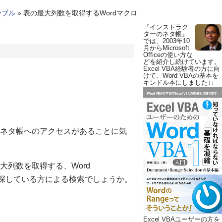
ーブル
»
表の最大列数を取得するWordマクロ
『インストラク
ターのネタ帳』
では、2003年10
月からMicrosoft
Officeの使い方な
どを紹介し続けています。
Excel VBA経験者の方に向
けて、Word VBAの基本を
キンドル本にしました↓↓
ネタ帳へのアクセスがあることに気
列数を取得する、Word
ns）のコードを探している方による検索でしょうか。
Excel VBAユーザーの方を