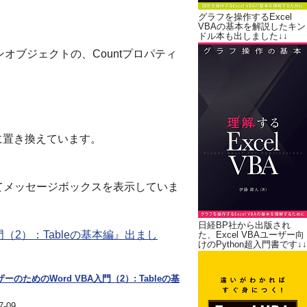
グラフを操作するExcel
VBAの基本を解説したキン
ドル本も出しました↓↓
ョンオブジェクトの、Countプロパティ
、
の値に置き換えています。
じてメッセージボックスを表示していま
日経BP社から出版され
入門（2）：Tableの基本編』出まし
た、Excel VBAユーザー向
けのPython超入門書です↓↓
ーザーのためのWord VBA入門（2）: Tableの基
-09