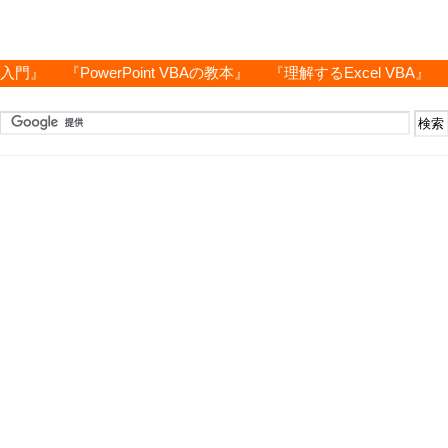
グ入門』
『PowerPoint VBAの教本』
『理解するExcel VBA』