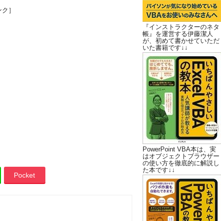
ンク］
『インストラクターのネタ
帳』を運営する伊藤潔人
が、初めて書かせていただ
いた書籍です↓↓
PowerPoint VBA本は、実
はオブジェクトブラウザー
の使い方を徹底的に解説し
た本です↓↓
Pocket