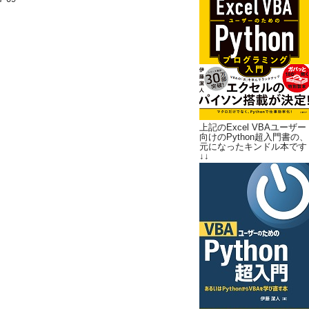
上記のExcel VBAユーザー
向けのPython超入門書の、
元になったキンドル本です
↓↓