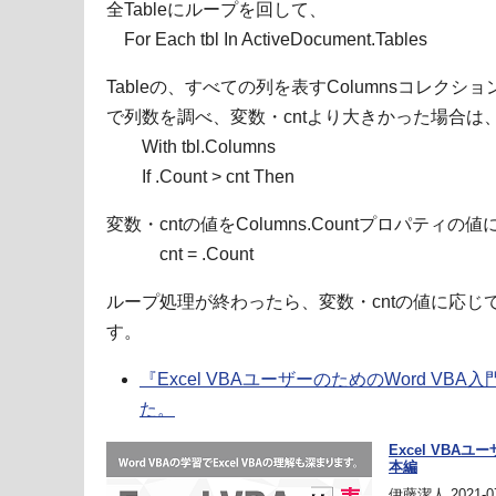
全Tableにループを回して、
For Each tbl In ActiveDocument.Tables
Tableの、すべての列を表すColumnsコレクシ
で列数を調べ、変数・cntより大きかった場合は
With tbl.Columns
If .Count > cnt Then
変数・cntの値をColumns.Countプロパティ
cnt = .Count
ループ処理が終わったら、変数・cntの値に応
す。
『Excel VBAユーザーのためのWord VBA
た。
Excel VBAユ
本編
伊藤潔人 2021-07