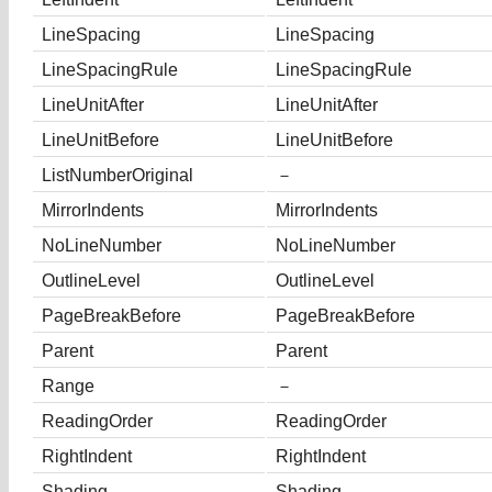
LineSpacing
LineSpacing
LineSpacingRule
LineSpacingRule
LineUnitAfter
LineUnitAfter
LineUnitBefore
LineUnitBefore
ListNumberOriginal
－
MirrorIndents
MirrorIndents
NoLineNumber
NoLineNumber
OutlineLevel
OutlineLevel
PageBreakBefore
PageBreakBefore
Parent
Parent
Range
－
ReadingOrder
ReadingOrder
RightIndent
RightIndent
Shading
Shading