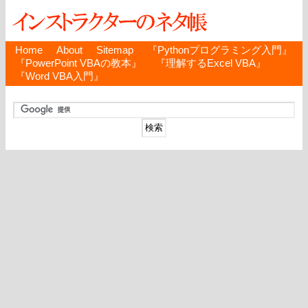
Home
About
Sitemap
『Pythonプログラミング入門』
『PowerPoint VBAの教本』
『理解するExcel VBA』
『Word VBA入門』