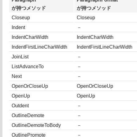
が持つメソッド
が持つメソッド
Closeup
Closeup
Indent
－
IndentCharWidth
IndentCharWidth
IndentFirstLineCharWidth
IndentFirstLineCharWidth
JoinList
－
ListAdvanceTo
－
Next
－
OpenOrCloseUp
OpenOrCloseUp
OpenUp
OpenUp
Outdent
－
OutlineDemote
－
OutlineDemoteToBody
－
OutlinePromote
－