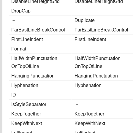
DisableLineHeightGrid
DisableLineHeightGrid
DropCap
－
－
Duplicate
FarEastLineBreakControl
FarEastLineBreakControl
FirstLineIndent
FirstLineIndent
Format
－
HalfWidthPunctuation
HalfWidthPunctuation
OnTopOfLine
OnTopOfLine
HangingPunctuation
HangingPunctuation
Hyphenation
Hyphenation
ID
－
IsStyleSeparator
－
KeepTogether
KeepTogether
KeepWithNext
KeepWithNext
LeftIndent
LeftIndent