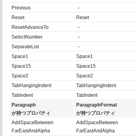
Previous
－
Reset
Reset
ResetAdvanceTo
－
SelectNumber
－
SeparateList
－
Space1
Space1
Space15
Space15
Space2
Space2
TabHangingIndent
TabHangingIndent
TabIndent
TabIndent
Paragraph
ParagraphFormat
が持つプロパティ
が持つプロパティ
AddSpaceBetween
AddSpaceBetween
FarEastAndAlpha
FarEastAndAlpha