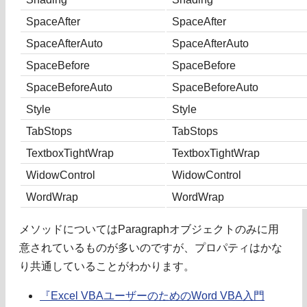
SpaceAfter
SpaceAfter
SpaceAfterAuto
SpaceAfterAuto
SpaceBefore
SpaceBefore
SpaceBeforeAuto
SpaceBeforeAuto
Style
Style
TabStops
TabStops
TextboxTightWrap
TextboxTightWrap
WidowControl
WidowControl
WordWrap
WordWrap
メソッドについてはParagraphオブジェクトのみに用
意されているものが多いのですが、プロパティはかな
り共通していることがわかります。
『Excel VBAユーザーのためのWord VBA入門