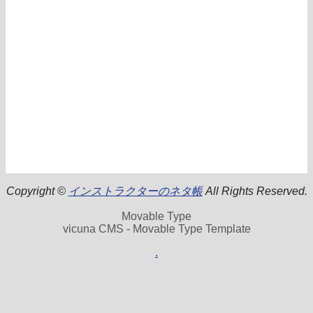
Copyright ©
インストラクターのネタ帳
All Rights Reserved.
Movable Type
vicuna CMS - Movable Type Template
.