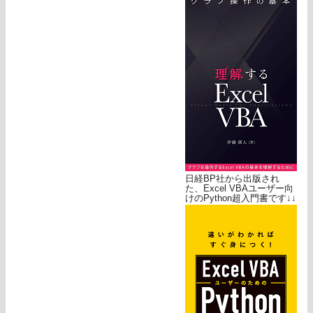
日経BP社から出版され
た、Excel VBAユーザー向
けのPython超入門書です↓↓