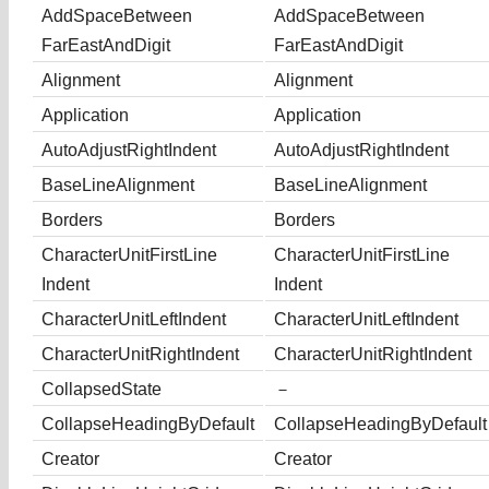
AddSpaceBetween
AddSpaceBetween
FarEastAndDigit
FarEastAndDigit
Alignment
Alignment
Application
Application
AutoAdjustRightIndent
AutoAdjustRightIndent
BaseLineAlignment
BaseLineAlignment
Borders
Borders
CharacterUnitFirstLine
CharacterUnitFirstLine
Indent
Indent
CharacterUnitLeftIndent
CharacterUnitLeftIndent
CharacterUnitRightIndent
CharacterUnitRightIndent
CollapsedState
－
CollapseHeadingByDefault
CollapseHeadingByDefault
Creator
Creator