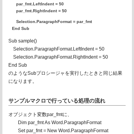
par_fmt.LeftIndent = 50
par_fmt.RightIndent = 50
Selection.ParagraphFormat = par_fmt
End Sub
Sub sample()
Selection.ParagraphFormat.LeftIndent = 50
Selection.ParagraphFormat.RightIndent = 50
End Sub
のようなSubプロシージャを実行したときと同じ結果
になります。
サンプルマクロで行っている処理の流れ
オブジェクト変数par_fmtに、
Dim par_fmt As Word.ParagraphFormat
Set par_fmt = New Word.ParagraphFormat