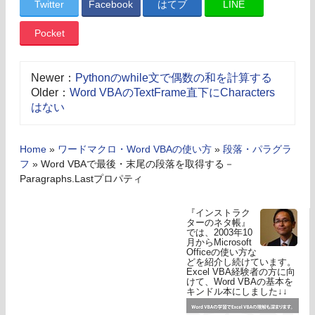
Twitter
Facebook
はてブ
LINE
Pocket
Newer：
Pythonのwhile文で偶数の和を計算する
Older：
Word VBAのTextFrame直下にCharacters
はない
Home
»
ワードマクロ・Word VBAの使い方
»
段落・パラグラ
フ
»
Word VBAで最後・末尾の段落を取得する－
Paragraphs.Lastプロパティ
『インストラク
ターのネタ帳』
では、2003年10
月からMicrosoft
Officeの使い方な
どを紹介し続けています。
Excel VBA経験者の方に向
けて、Word VBAの基本を
キンドル本にしました↓↓