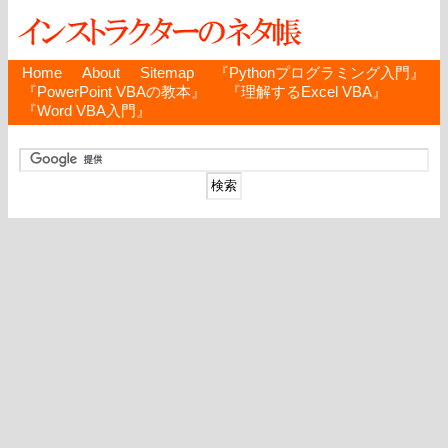
Home
About
Sitemap
『Pythonプログラミング入門』
『PowerPoint VBAの教本』
『理解するExcel VBA』
『Word VBA入門』