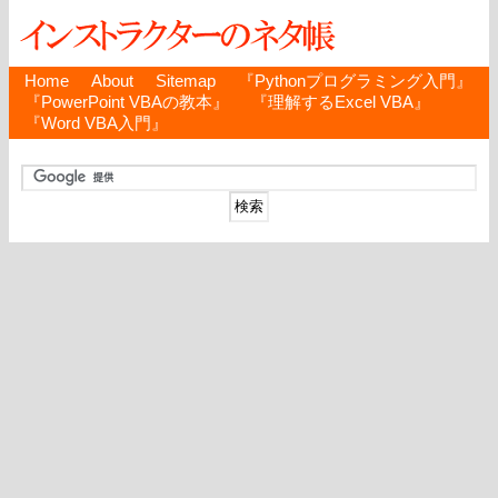
Home
About
Sitemap
『Pythonプログラミング入門』
『PowerPoint VBAの教本』
『理解するExcel VBA』
『Word VBA入門』