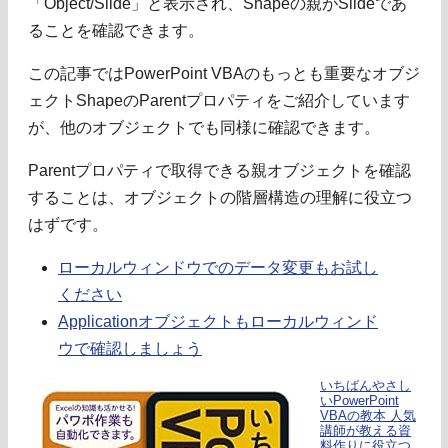
「Object/Slide」と表示され、Shapeの親がSlideであ
ることを確認できます。
この記事ではPowerPoint VBAのもっとも重要なオブジ
ェクトShapeのParentプロパティをご紹介しています
が、他のオブジェクトでも同様に確認できます。
Parentプロパティで取得できる親オブジェクトを確認
することは、オブジェクトの階層構造の理解に役立つ
はずです。
ローカルウィンドウでのデータ変更もお試し
ください
Applicationオブジェクトもローカルウィンド
ウで確認しましょう
いちばんやさし
いPowerPoint
VBAの教本 人気
講師が教える資
料作りに役立つ