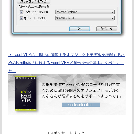
▼Excel VBAの、図形に関連するオブジェクトモデルを理解するた
めのKindle本『理解するExcel VBA／図形操作の基本』を出しまし
た。
［スポンサードリンク］