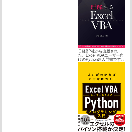
日経BP社から出版され
た、Excel VBAユーザー向
けのPython超入門書です↓↓