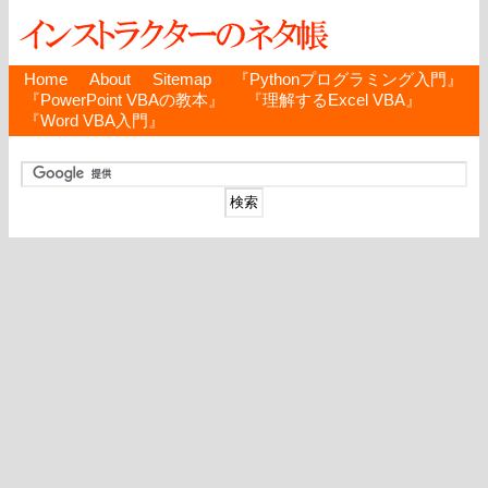
Home
About
Sitemap
『Pythonプログラミング入門』
『PowerPoint VBAの教本』
『理解するExcel VBA』
『Word VBA入門』