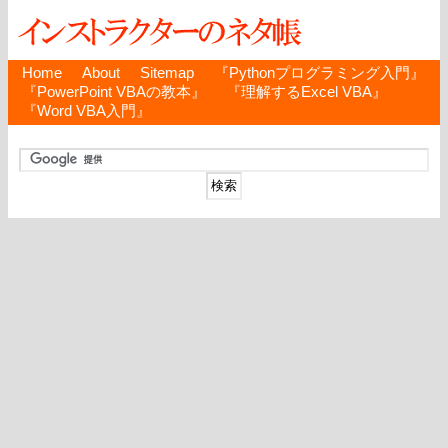
Home
About
Sitemap
『Pythonプログラミング入門』
『PowerPoint VBAの教本』
『理解するExcel VBA』
『Word VBA入門』