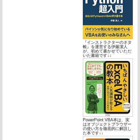
『インストラクターのネタ
帳』を運営する伊藤潔人
が、初めて書かせていただ
いた書籍です↓↓
PowerPoint VBA本は、実
はオブジェクトブラウザー
の使い方を徹底的に解説し
た本です↓↓