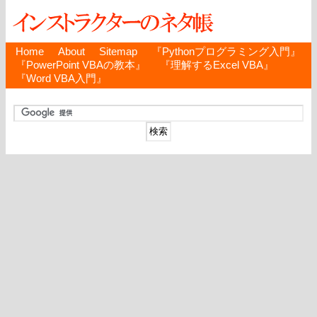
Home
About
Sitemap
『Pythonプログラミング入門』
『PowerPoint VBAの教本』
『理解するExcel VBA』
『Word VBA入門』