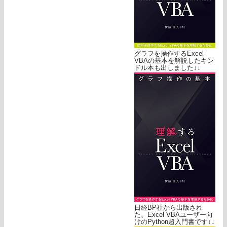
グラフを操作するExcel
VBAの基本を解説したキン
ドル本も出しました↓↓
日経BP社から出版され
た、Excel VBAユーザー向
けのPython超入門書です↓↓