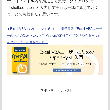
合、［ファイル名を指定して実行］ダイアログで
「shell:sendto」と入力して実行も一緒に覚えておく
と、とても便利だと思います。
▼Excel VBAをお使いの方に向けて、電子書籍『Excel VBAユーザ
ーのためのOpenPyXL入門:Pythonの定番ライブラリの特徴をちゃ
んと知ろう』を書きました。
［スポンサードリンク］