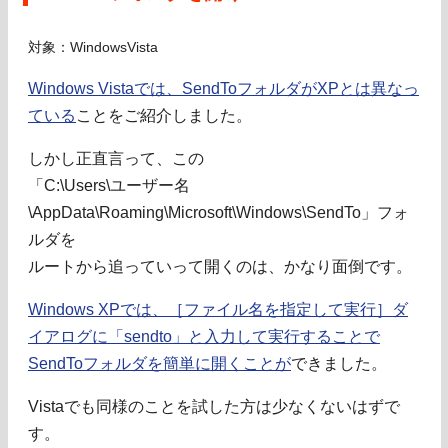
対象：WindowsVista
Windows Vistaでは、SendToフォルダがXPとは異なっ
ている
ことをご紹介しました。
しかし正直言って、この
「C:\Users\ユーザー名
\AppData\Roaming\Microsoft\Windows\SendTo」フォ
ルダを
ルートから追っていって開くのは、かなり面倒です。
Windows XPでは、［ファイル名を指定して実行］ダ
イアログに「sendto」と入力して実行することで
SendToフォルダを簡単に開くことが
できました。
Vistaでも同様のことを試した方は少なくないはずで
す。