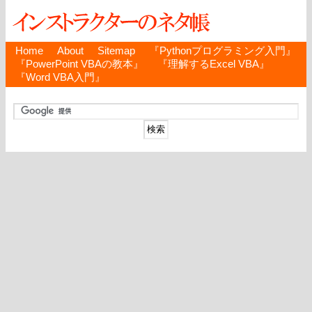
Home
About
Sitemap
『Pythonプログラミング入門』
『PowerPoint VBAの教本』
『理解するExcel VBA』
『Word VBA入門』