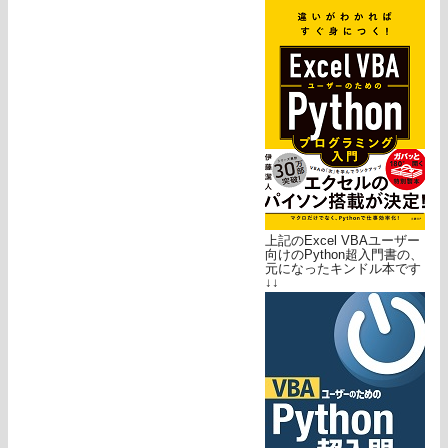
上記のExcel VBAユーザー
向けのPython超入門書の、
元になったキンドル本です
↓↓