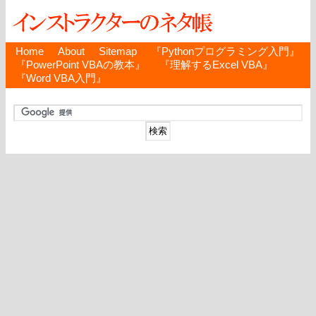
Home
About
Sitemap
『Pythonプログラミング入門』
『PowerPoint VBAの教本』
『理解するExcel VBA』
『Word VBA入門』