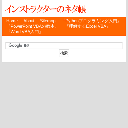
Home
About
Sitemap
『Pythonプログラミング入門』
『PowerPoint VBAの教本』
『理解するExcel VBA』
『Word VBA入門』