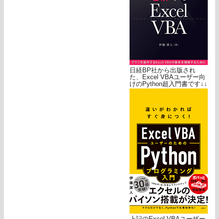
日経BP社から出版され
た、Excel VBAユーザー向
けのPython超入門書です↓↓
上記のExcel VBAユーザー