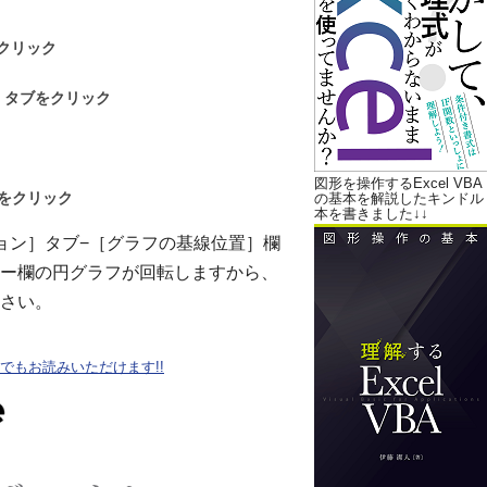
クリック
］タブをクリック
図形を操作するExcel VBA
をクリック
の基本を解説したキンドル
本を書きました↓↓
ョン］タブ−［グラフの基線位置］欄
ー欄の円グラフが回転しますから、
さい。
oteでもお読みいただけます!!