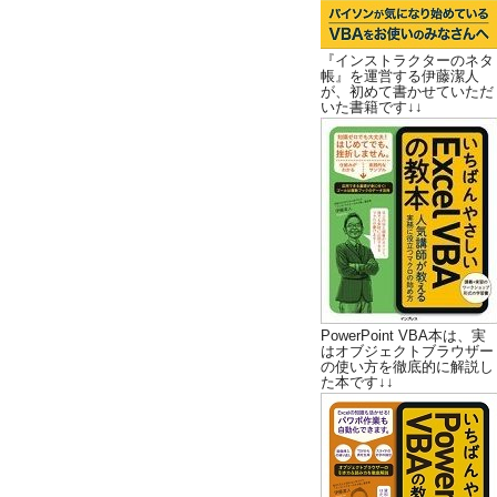
『インストラクターのネタ
帳』を運営する伊藤潔人
が、初めて書かせていただ
いた書籍です↓↓
PowerPoint VBA本は、実
はオブジェクトブラウザー
の使い方を徹底的に解説し
た本です↓↓