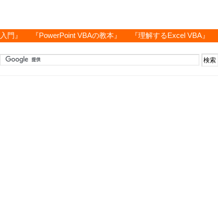
グ入門』
『PowerPoint VBAの教本』
『理解するExcel VBA』