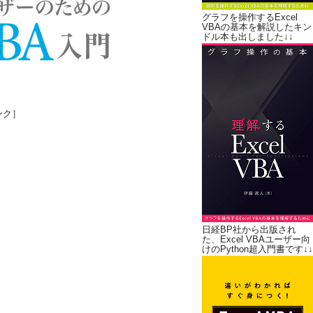
グラフを操作するExcel
VBAの基本を解説したキン
ドル本も出しました↓↓
ンク］
日経BP社から出版され
た、Excel VBAユーザー向
けのPython超入門書です↓↓