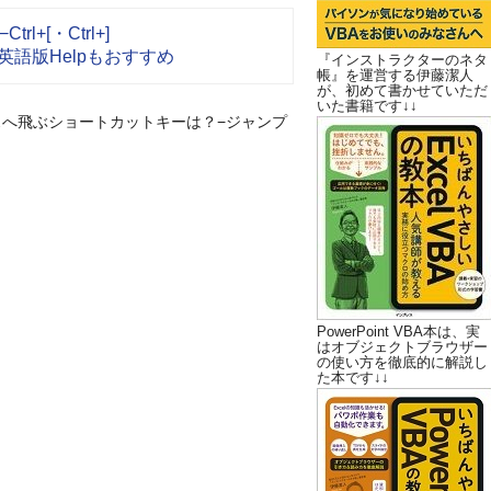
+[・Ctrl+]
は英語版Helpもおすすめ
『インストラクターのネタ
帳』を運営する伊藤潔人
が、初めて書かせていただ
いた書籍です↓↓
スへ飛ぶショートカットキーは？−ジャンプ
PowerPoint VBA本は、実
はオブジェクトブラウザー
の使い方を徹底的に解説し
た本です↓↓