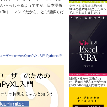
方もいらっしゃるようですが、日本語版
グラフを操作するExcel
VBAの基本を解説したキン
 To］コマンドだから、とご理解くだ
ドル本も出しました↓↓
ユーザーのためのOpenPyXL入門:Pythonの定
日経BP社から出版され
た、Excel VBAユーザー向
けのPython超入門書です↓↓