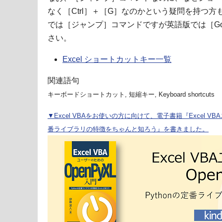
なく［Ctrl］＋［G］なのかという疑問を持つ
では［ジャンプ］コマンドですが英語版では［Go
さい。
Excel ショートカットキー一覧
関連語句
キーボードショートカット, 短縮キー, Keyboard shortcuts
▼Excel VBAをお使いの方に向けて、電子書籍『Excel VBA
番ライブラリの特徴をちゃんと知ろう』を書きました。