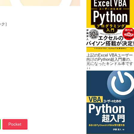
ンク］
上記のExcel VBAユーザー
向けのPython超入門書の、
元になったキンドル本です
↓↓
Pocket