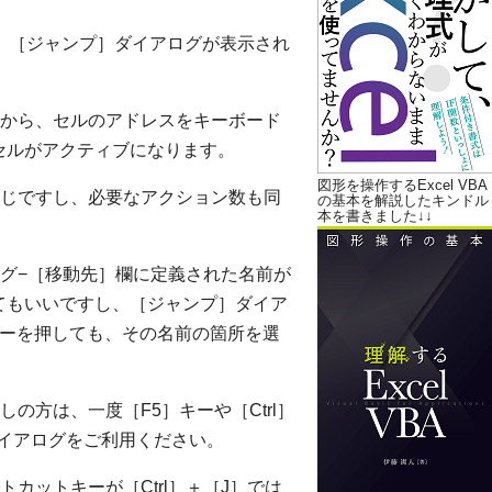
と、［ジャンプ］ダイアログが表示され
から、セルのアドレスをキーボード
たセルがアクティブになります。
図形を操作するExcel VBA
じですし、必要なアクション数も同
の基本を解説したキンドル
本を書きました↓↓
グ−［移動先］欄に定義された名前が
してもいいですし、［ジャンプ］ダイア
］キーを押しても、その名前の箇所を選
の方は、一度［F5］キーや［Ctrl］
イアログをご利用ください。
カットキーが［Ctrl］＋［J］では