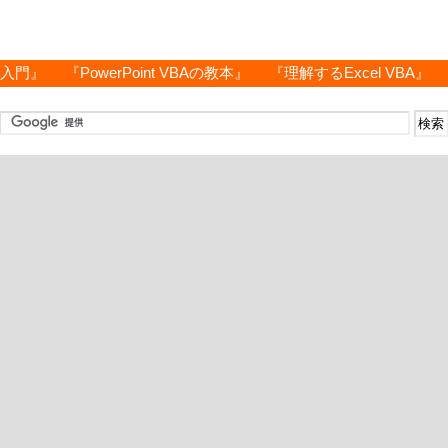
グ入門』
『PowerPoint VBAの教本』
『理解するExcel VBA』