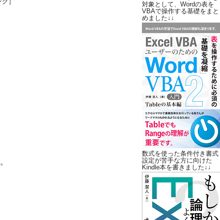
ンク］
対象として、Wordの表を
VBAで操作する基礎をまと
めました↓↓
数式を使った条件付き書式
設定が苦手な方に向けた
。
Kindle本を書きました↓↓