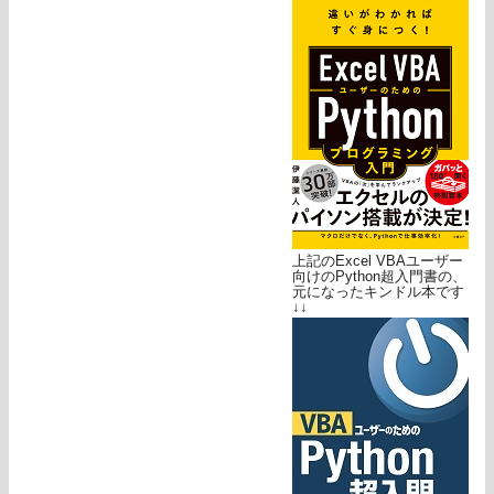
上記のExcel VBAユーザー
向けのPython超入門書の、
元になったキンドル本です
↓↓