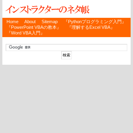
Home
About
Sitemap
『Pythonプログラミング入門』
『PowerPoint VBAの教本』
『理解するExcel VBA』
『Word VBA入門』