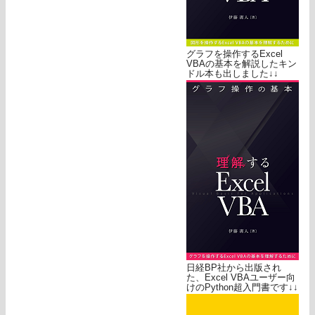
グラフを操作するExcel
VBAの基本を解説したキン
ドル本も出しました↓↓
日経BP社から出版され
た、Excel VBAユーザー向
けのPython超入門書です↓↓