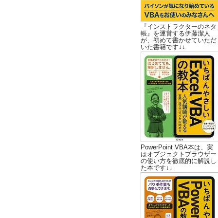
『インストラクターのネタ
帳』を運営する伊藤潔人
が、初めて書かせていただ
いた書籍です↓↓
PowerPoint VBA本は、実
はオブジェクトブラウザー
の使い方を徹底的に解説し
た本です↓↓