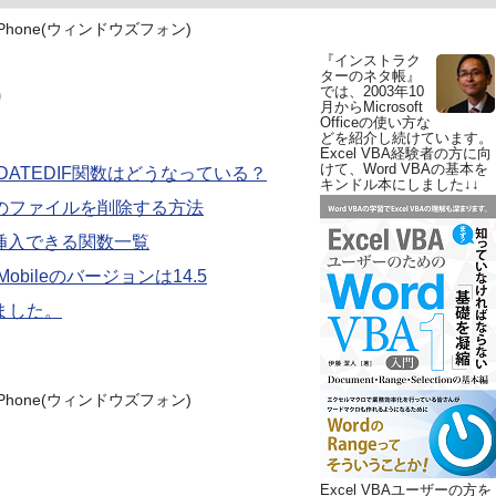
s Phone(ウィンドウズフォン)
『インストラク
ターのネタ帳』
)
では、2003年10
月からMicrosoft
Officeの使い方な
どを紹介し続けています。
Excel VBA経験者の方に向
けて、Word VBAの基本を
するDATEDIF関数はどうなっている？
キンドル本にしました↓↓
fficeのファイルを削除する方法
celで挿入できる関数一覧
ce Mobileのバージョンは14.5
入しました。
s Phone(ウィンドウズフォン)
Excel VBAユーザーの方を