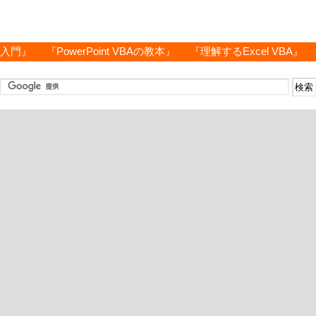
グ入門』
『PowerPoint VBAの教本』
『理解するExcel VBA』