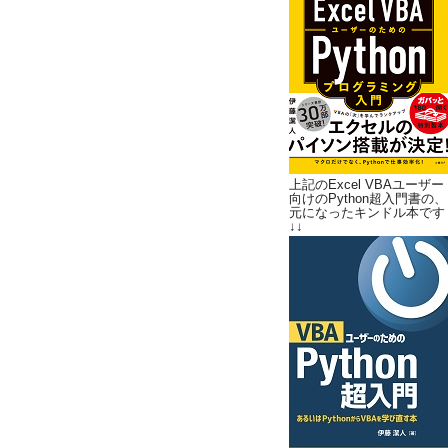
上記のExcel VBAユーザー
向けのPython超入門書の、
元になったキンドル本です
↓↓