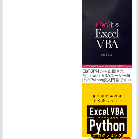
日経BP社から出版され
た、Excel VBAユーザー向
けのPython超入門書です↓↓