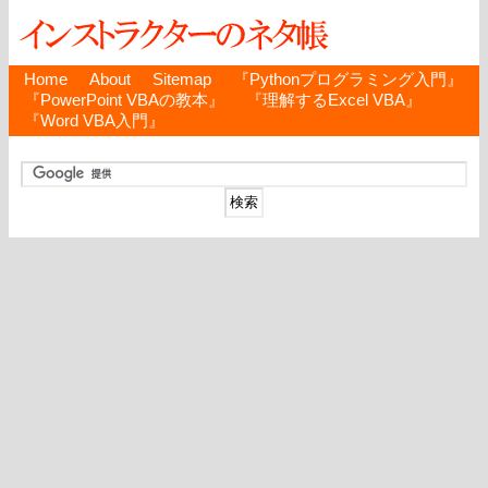
Home
About
Sitemap
『Pythonプログラミング入門』
『PowerPoint VBAの教本』
『理解するExcel VBA』
『Word VBA入門』