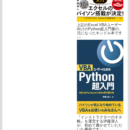
上記のExcel VBAユーザー
向けのPython超入門書の、
元になったキンドル本です
↓↓
『インストラクターのネタ
帳』を運営する伊藤潔人
が、初めて書かせていただ
いた書籍です↓↓