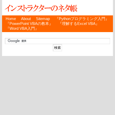
Home
About
Sitemap
『Pythonプログラミング入門』
『PowerPoint VBAの教本』
『理解するExcel VBA』
『Word VBA入門』