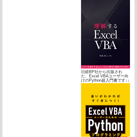
日経BP社から出版され
た、Excel VBAユーザー向
けのPython超入門書です↓↓