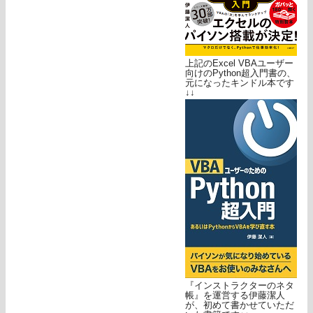
上記のExcel VBAユーザー
向けのPython超入門書の、
元になったキンドル本です
↓↓
『インストラクターのネタ
帳』を運営する伊藤潔人
が、初めて書かせていただ