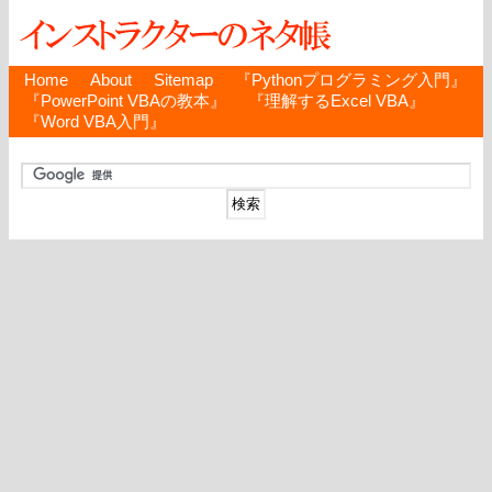
Home
About
Sitemap
『Pythonプログラミング入門』
『PowerPoint VBAの教本』
『理解するExcel VBA』
『Word VBA入門』