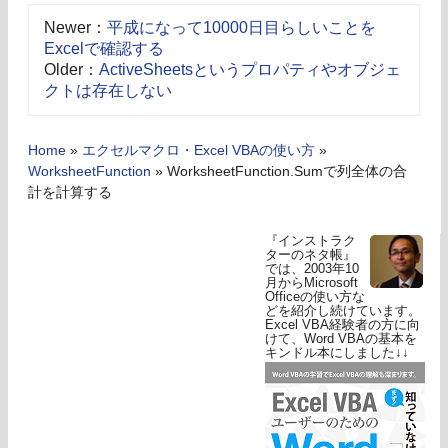
Newer：
平成になって10000日目らしいことを
Excelで確認する
Older：
ActiveSheetsというプロパティやオブジェ
クトは存在しない
Home
»
エクセルマクロ・Excel VBAの使い方
»
WorksheetFunction
»
WorksheetFunction.Sumで列全体の合
計を計算する
『インストラク
ターのネタ帳』
では、2003年10
月からMicrosoft
Officeの使い方な
どを紹介し続けています。
Excel VBA経験者の方に向
けて、Word VBAの基本を
キンドル本にしました↓↓