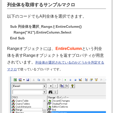
列全体を取得するサンプルマクロ
以下のコードでもA列全体を選択できます。
Sub 列全体を選択_RangeとEntireColumn()
Range("A1").EntireColumn.Select
End Sub
Rangeオブジェクトには、
EntireColumn
という列全
体を表すRangeオブジェクトを返すプロパティが用意
されています。
列全体が選択されているのかどうかを判定する
マクロ
で使っているプロパティです。