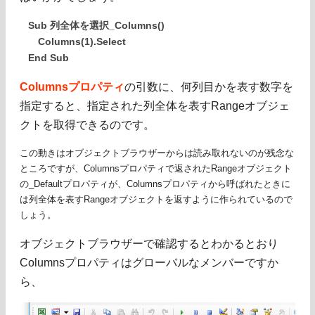
Sub 列全体を選択_Columns()
Columns(1).Select
End Sub
Columnsプロパティ
の引数に、何列目かを表す数字を
指定すると、指定された列全体を表すRangeオブジェ
クトを取得できるのです。
この動きはオブジェクトブラウザーからは読み取れないのが残念な
ところですが、Columnsプロパティで返されたRangeオブジェクト
の_Defaultプロパティが、Columnsプロパティから呼ばれたときに
は列全体を表すRangeオブジェクトを返すように作られているので
しょう。
オブジェクトブラウザーで確認するとわかるとおり
Columnsプロパティはグローバルなメンバーですか
ら、