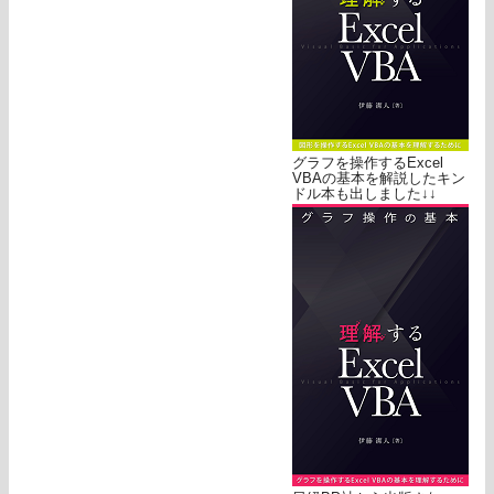
グラフを操作するExcel
VBAの基本を解説したキン
ドル本も出しました↓↓