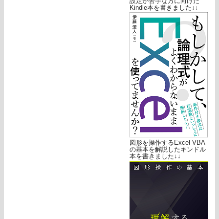
設定が苦手な方に向けた
Kindle本を書きました↓↓
図形を操作するExcel VBA
の基本を解説したキンドル
本を書きました↓↓