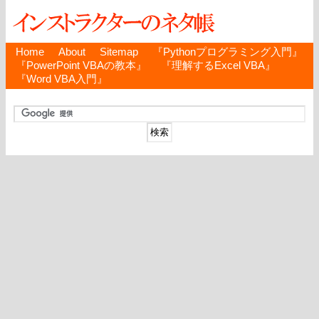
Home
About
Sitemap
『Pythonプログラミング入門』
『PowerPoint VBAの教本』
『理解するExcel VBA』
『Word VBA入門』