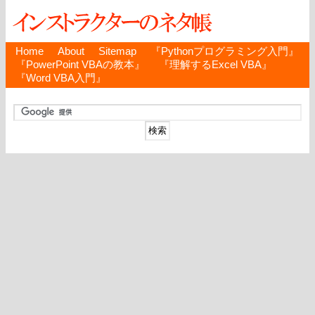
Home
About
Sitemap
『Pythonプログラミング入門』
『PowerPoint VBAの教本』
『理解するExcel VBA』
『Word VBA入門』