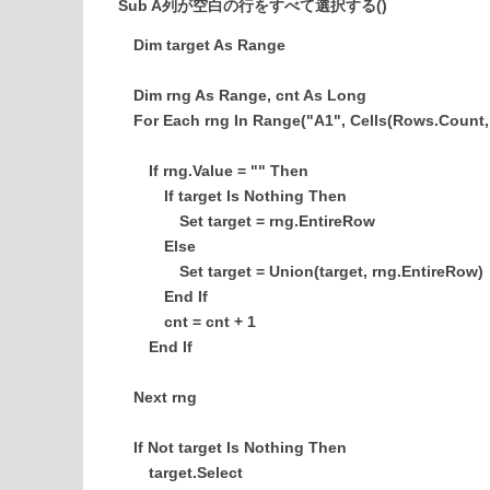
Sub A列が空白の行をすべて選択する()
Dim target As Range
Dim rng As Range, cnt As Long
For Each rng In Range("A1", Cells(Rows.Count, 
If rng.Value = "" Then
If target Is Nothing Then
Set target = rng.EntireRow
Else
Set target = Union(target, rng.EntireRow)
End If
cnt = cnt + 1
End If
Next rng
If Not target Is Nothing Then
target.Select