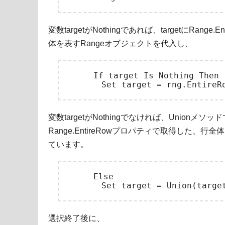
変数targetがNothingであれば、targetにRang
体を表すRangeオブジェクトを代入し、
　　　If target Is Nothing Then

変数targetがNothingでなければ、Unionメソッドで
Range.EntireRowプロパティで取得した、行
ています。
　　　Else

選択終了後に、