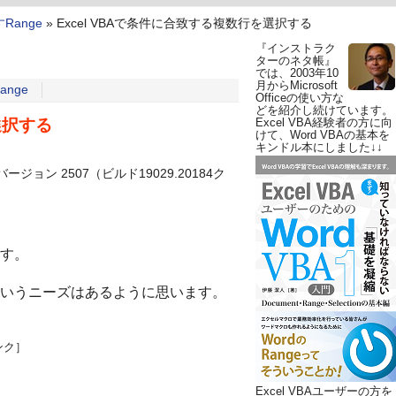
Range
»
Excel VBAで条件に合致する複数行を選択する
『インストラク
ターのネタ帳』
では、2003年10
月からMicrosoft
nge
Officeの使い方な
どを紹介し続けています。
選択する
Excel VBA経験者の方に向
けて、Word VBAの基本を
キンドル本にしました↓↓
l バージョン 2507（ビルド19029.20184ク
す。
いうニーズはあるように思います。
ンク］
Excel VBAユーザーの方を