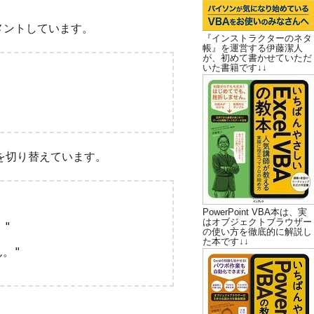
メントしています。
『インストラクターのネタ
帳』を運営する伊藤潔人
が、初めて書かせていただ
いた書籍です↓↓
ジを切り替えています。
PowerPoint VBA本は、実
はオブジェクトブラウザー
"

の使い方を徹底的に解説し
た本です↓↓
。"
