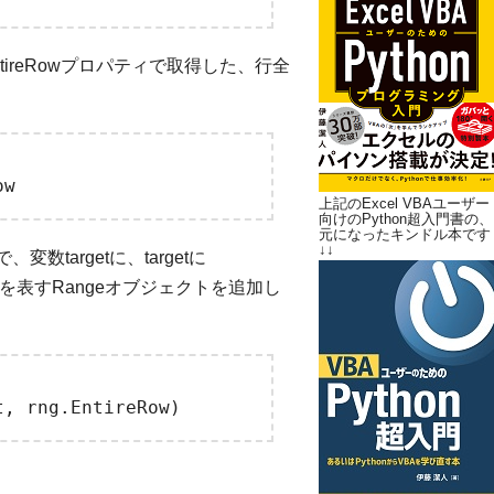
e.EntireRowプロパティで取得した、行全
上記のExcel VBAユーザー
向けのPython超入門書の、
元になったキンドル本です
↓↓
、変数targetに、targetに
全体を表すRangeオブジェクトを追加し