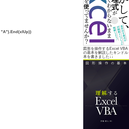
"A").End(xlUp))
図形を操作するExcel VBA
の基本を解説したキンドル
本を書きました↓↓