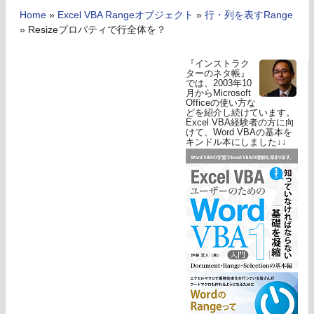
Home
»
Excel VBA Rangeオブジェクト
»
行・列を表すRange
»
Resizeプロパティで行全体を？
『インストラク
ターのネタ帳』
では、2003年10
月からMicrosoft
Officeの使い方な
どを紹介し続けています。
Excel VBA経験者の方に向
けて、Word VBAの基本を
キンドル本にしました↓↓