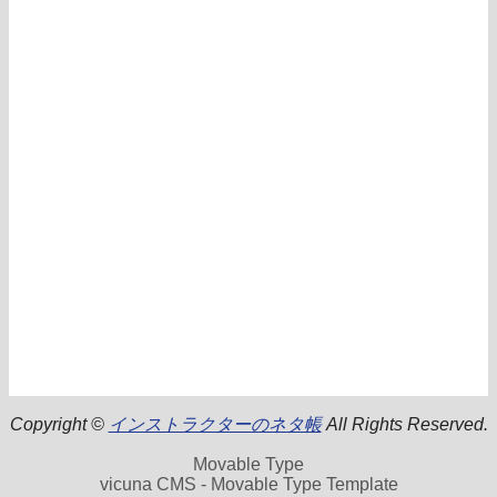
Copyright ©
インストラクターのネタ帳
All Rights Reserved.
Movable Type
vicuna CMS - Movable Type Template