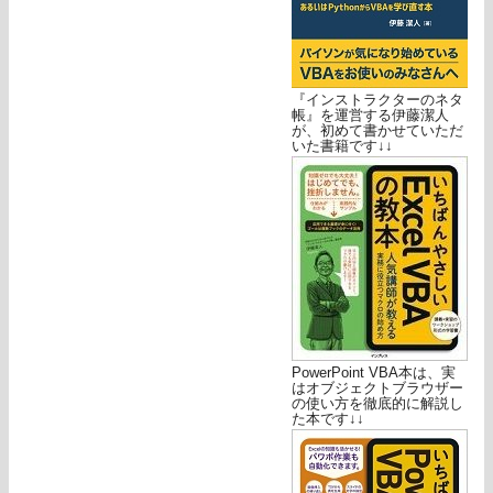
『インストラクターのネタ
帳』を運営する伊藤潔人
が、初めて書かせていただ
いた書籍です↓↓
PowerPoint VBA本は、実
はオブジェクトブラウザー
の使い方を徹底的に解説し
た本です↓↓