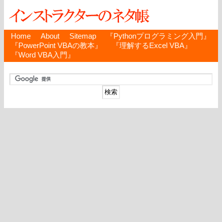
Home
About
Sitemap
『Pythonプログラミング入門』
『PowerPoint VBAの教本』
『理解するExcel VBA』
『Word VBA入門』