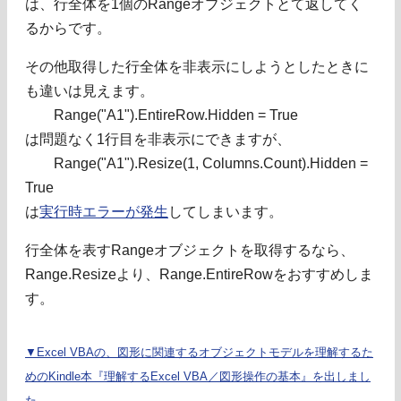
は、行全体を1個のRangeオブジェクトとて返してく
るからです。
その他取得した行全体を非表示にしようとしたときに
も違いは見えます。
Range("A1").EntireRow.Hidden = True
は問題なく1行目を非表示にできますが、
Range("A1").Resize(1, Columns.Count).Hidden =
True
は
実行時エラーが発生
してしまいます。
行全体を表すRangeオブジェクトを取得するなら、
Range.Resizeより、Range.EntireRowをおすすめしま
す。
▼Excel VBAの、図形に関連するオブジェクトモデルを理解するた
めのKindle本『理解するExcel VBA／図形操作の基本』を出しまし
た。