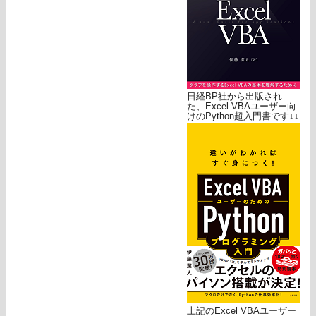
日経BP社から出版され
た、Excel VBAユーザー向
けのPython超入門書です↓↓
上記のExcel VBAユーザー