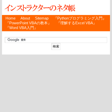
Home
About
Sitemap
『Pythonプログラミング入門』
『PowerPoint VBAの教本』
『理解するExcel VBA』
『Word VBA入門』