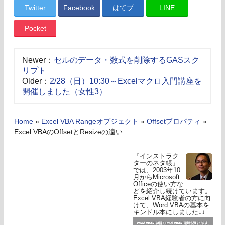
Twitter
Facebook
はてブ
LINE
Pocket
Newer：
セルのデータ・数式を削除するGASスク
リプト
Older：
2/28（日）10:30～Excelマクロ入門講座を
開催しました（女性3）
Home
»
Excel VBA Rangeオブジェクト
»
Offsetプロパティ
»
Excel VBAのOffsetとResizeの違い
『インストラク
ターのネタ帳』
では、2003年10
月からMicrosoft
Officeの使い方な
どを紹介し続けています。
Excel VBA経験者の方に向
けて、Word VBAの基本を
キンドル本にしました↓↓