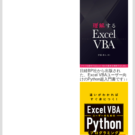
日経BP社から出版され
た、Excel VBAユーザー向
けのPython超入門書です↓↓