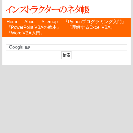
Home
About
Sitemap
『Pythonプログラミング入門』
『PowerPoint VBAの教本』
『理解するExcel VBA』
『Word VBA入門』