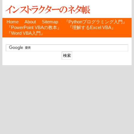
Home
About
Sitemap
『Pythonプログラミング入門』
『PowerPoint VBAの教本』
『理解するExcel VBA』
『Word VBA入門』