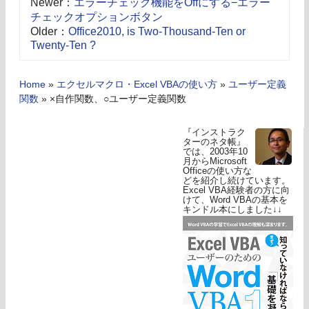
Newer：
エラーチェック機能をOffにする−エラー
チェックオプションボタン
Older：
Office2010, is Two-Thousand-Ten or
Twenty-Ten ?
Home
»
エクセルマクロ・Excel VBAの使い方
»
ユーザー定義
関数
»
×自作関数、○ユーザー定義関数
『インストラク
ターのネタ帳』
では、2003年10
月からMicrosoft
Officeの使い方な
どを紹介し続けています。
Excel VBA経験者の方に向
けて、Word VBAの基本を
キンドル本にしました↓↓