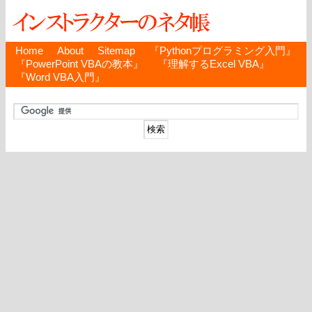
Home
About
Sitemap
『Pythonプログラミング入門』
『PowerPoint VBAの教本』
『理解するExcel VBA』
『Word VBA入門』