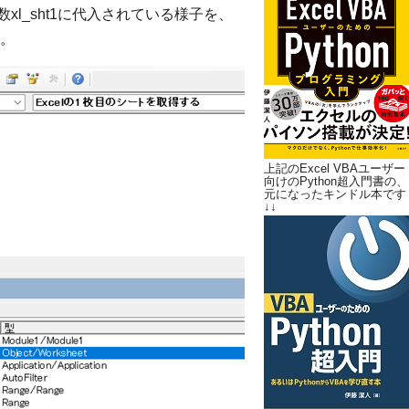
数xl_sht1に代入されている様子を、
。
上記のExcel VBAユーザー
向けのPython超入門書の、
元になったキンドル本です
↓↓