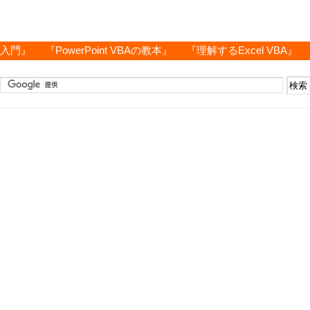
グ入門』
『PowerPoint VBAの教本』
『理解するExcel VBA』