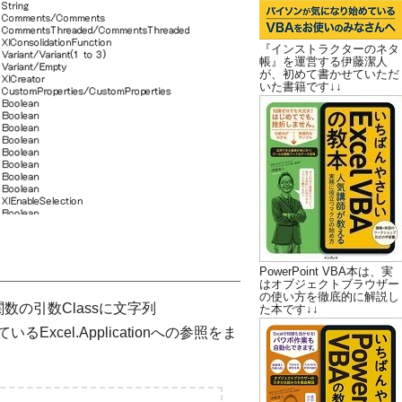
『インストラクターのネタ
帳』を運営する伊藤潔人
が、初めて書かせていただ
いた書籍です↓↓
PowerPoint VBA本は、実
はオブジェクトブラウザー
の使い方を徹底的に解説し
関数の引数Classに文字列
た本です↓↓
いるExcel.Applicationへの参照をま