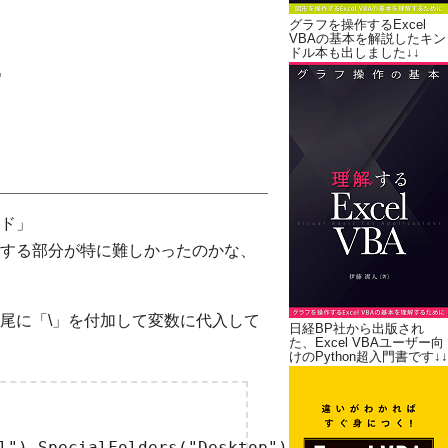
グラフを操作するExcel
VBAの基本を解説したキン
ドル本も出しました↓↓
"
ード」
する部分が特に難しかったのかな、
尾に「\」を付加して変数に代入して
日経BP社から出版され
た、Excel VBAユーザー向
けのPython超入門書です↓↓