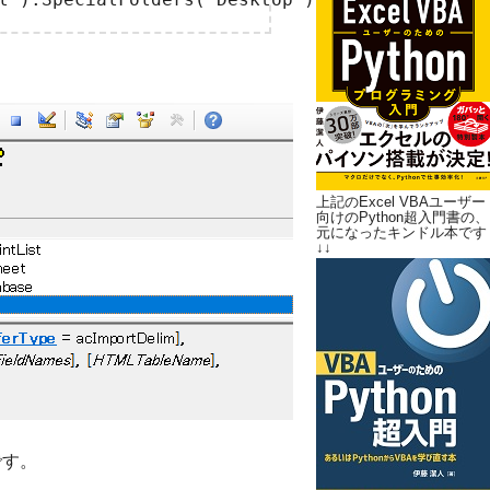
上記のExcel VBAユーザー
向けのPython超入門書の、
元になったキンドル本です
↓↓
です。