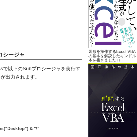
図形を操作するExcel VBA
ロシージャ
の基本を解説したキンドル
本を書きました↓↓
essで以下のSubプロシージャを実行す
イルが出力されます。
("Desktop") & "\"