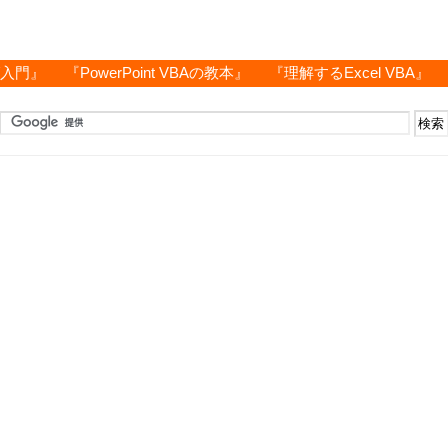
グ入門』
『PowerPoint VBAの教本』
『理解するExcel VBA』