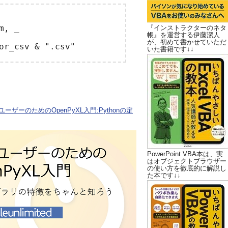
, _

『インストラクターのネタ
帳』を運営する伊藤潔人
が、初めて書かせていただ
いた書籍です↓↓
ユーザーのためのOpenPyXL入門:Pythonの定
PowerPoint VBA本は、実
はオブジェクトブラウザー
の使い方を徹底的に解説し
た本です↓↓