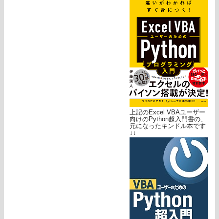
上記のExcel VBAユーザー
向けのPython超入門書の、
元になったキンドル本です
↓↓