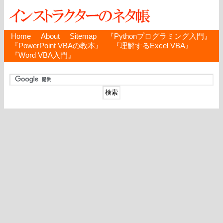
Home
About
Sitemap
『Pythonプログラミング入門』
『PowerPoint VBAの教本』
『理解するExcel VBA』
『Word VBA入門』