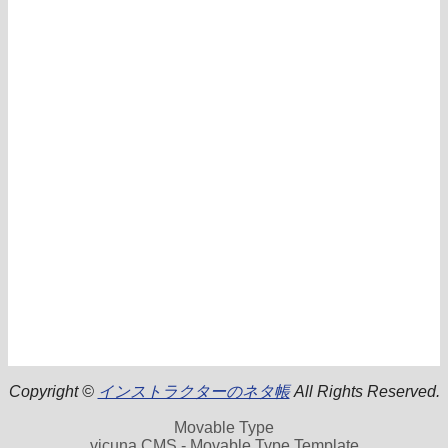
Copyright ©
インストラクターのネタ帳
All Rights Reserved.
Movable Type
vicuna CMS - Movable Type Template