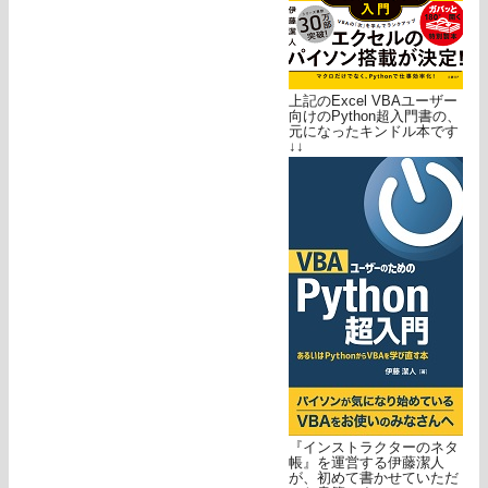
上記のExcel VBAユーザー
向けのPython超入門書の、
元になったキンドル本です
↓↓
『インストラクターのネタ
帳』を運営する伊藤潔人
が、初めて書かせていただ