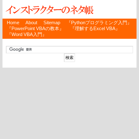
Home
About
Sitemap
『Pythonプログラミング入門』
『PowerPoint VBAの教本』
『理解するExcel VBA』
『Word VBA入門』