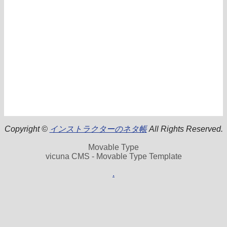
Copyright ©
インストラクターのネタ帳
All Rights Reserved.
Movable Type
vicuna CMS - Movable Type Template
.