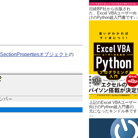
日経BP社から出版され
た、Excel VBAユーザー向
けのPython超入門書です↓↓
SectionPropertiesオブジェクト
の
上記のExcel VBAユーザー
向けのPython超入門書の、
元になったキンドル本です
↓↓