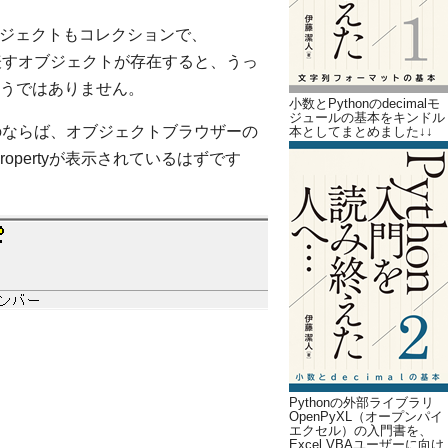
esオブジェクトもコレクションで、
ョンを表すオブジェクトが存在すると、うっ
うではありません。
小数とPythonのdecimalモ
ジュールの基本をキンドル
在するのならば、オブジェクトブラウザーの
本としてまとめました↓↓
onPropertyが表示されているはずです
Pythonの外部ライブラリ
OpenPyXL（オープンパイ
エクセル）の入門書を、
Excel VBAユーザーに向け