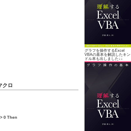
グラフを操作するExcel
VBAの基本を解説したキン
ドル本も出しました↓↓
マクロ
<> 0 Then