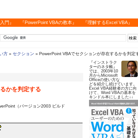
グ入門』
『PowerPoint VBAの教本』
『理解するExcel VBA』
使い方
»
セクション
»
PowerPoint VBAでセクションが存在するかを判定
『インストラク
ターのネタ帳』
では、2003年10
月からMicrosoft
Officeの使い方な
どを紹介し続けています。
在するかを判定する
Excel VBA経験者の方に向
けて、Word VBAの基本を
キンドル本にしました↓↓
PowerPoint（バージョン2003 ビルド