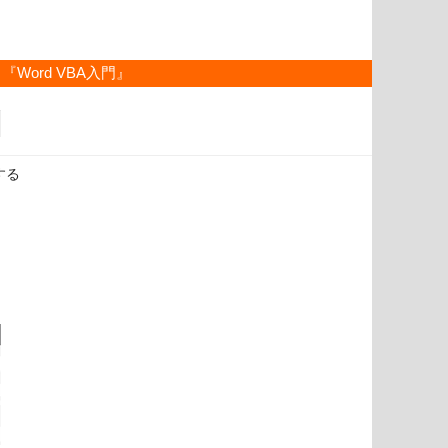
『Word VBA入門』
する