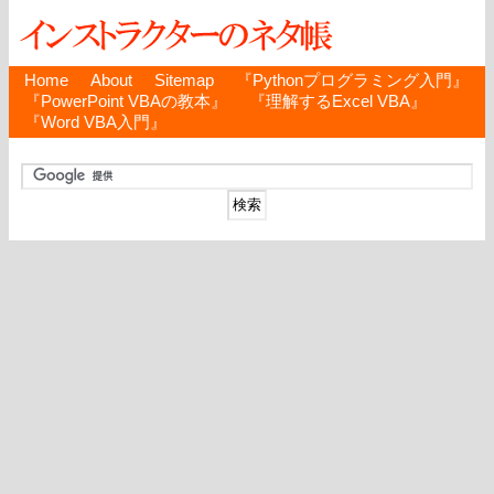
Home
About
Sitemap
『Pythonプログラミング入門』
『PowerPoint VBAの教本』
『理解するExcel VBA』
『Word VBA入門』