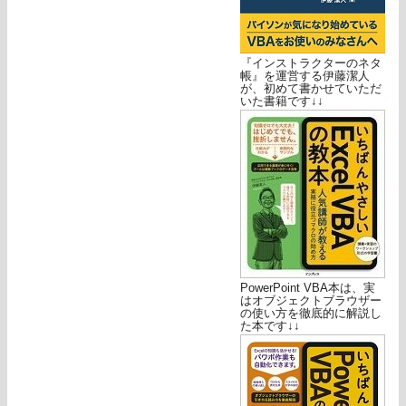
『インストラクターのネタ
帳』を運営する伊藤潔人
が、初めて書かせていただ
いた書籍です↓↓
PowerPoint VBA本は、実
はオブジェクトブラウザー
の使い方を徹底的に解説し
た本です↓↓