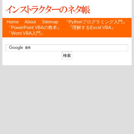
Home
About
Sitemap
『Pythonプログラミング入門』
『PowerPoint VBAの教本』
『理解するExcel VBA』
『Word VBA入門』