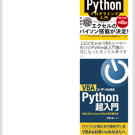
上記のExcel VBAユーザー
向けのPython超入門書の、
元になったキンドル本です
↓↓