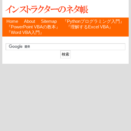
Home
About
Sitemap
『Pythonプログラミング入門』
『PowerPoint VBAの教本』
『理解するExcel VBA』
『Word VBA入門』