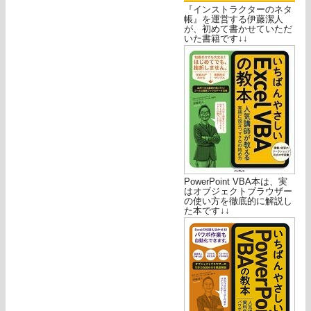
『インストラクターのネタ
帳』を運営する伊藤潔人
が、初めて書かせていただ
いた書籍です↓↓
PowerPoint VBA本は、実
はオブジェクトブラウザー
の使い方を徹底的に解説し
た本です↓↓