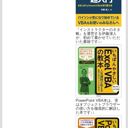
『インストラクターのネタ
帳』を運営する伊藤潔人
が、初めて書かせていただ
いた書籍です↓↓
PowerPoint VBA本は、実
はオブジェクトブラウザー
の使い方を徹底的に解説し
た本です↓↓