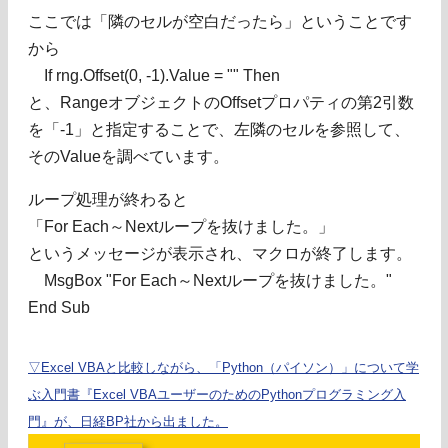
ここでは「隣のセルが空白だったら」ということです
から
If rng.Offset(0, -1).Value = "" Then
と、RangeオブジェクトのOffsetプロパティの第2引数
を「-1」と指定することで、左隣のセルを参照して、
そのValueを調べています。
ループ処理が終わると
「For Each～Nextループを抜けました。」
というメッセージが表示され、マクロが終了します。
MsgBox "For Each～Nextループを抜けました。"
End Sub
▽Excel VBAと比較しながら、「Python（パイソン）」について学
ぶ入門書『Excel VBAユーザーのためのPythonプログラミング入
門』が、日経BP社から出ました。