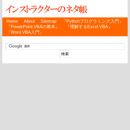
Home
About
Sitemap
『Pythonプログラミング入門』
『PowerPoint VBAの教本』
『理解するExcel VBA』
『Word VBA入門』