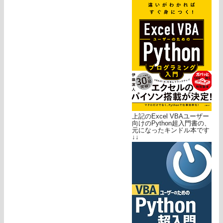
上記のExcel VBAユーザー
向けのPython超入門書の、
元になったキンドル本です
↓↓