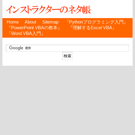
Home
About
Sitemap
『Pythonプログラミング入門』
『PowerPoint VBAの教本』
『理解するExcel VBA』
『Word VBA入門』