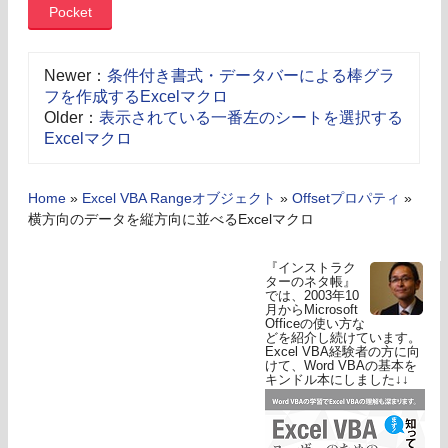
Pocket
Newer：
条件付き書式・データバーによる棒グラ
フを作成するExcelマクロ
Older：
表示されている一番左のシートを選択する
Excelマクロ
Home
»
Excel VBA Rangeオブジェクト
»
Offsetプロパティ
»
横方向のデータを縦方向に並べるExcelマクロ
『インストラク
ターのネタ帳』
では、2003年10
月からMicrosoft
Officeの使い方な
どを紹介し続けています。
Excel VBA経験者の方に向
けて、Word VBAの基本を
キンドル本にしました↓↓