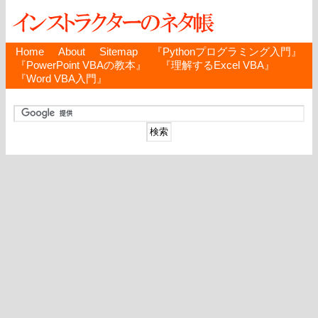
Home
About
Sitemap
『Pythonプログラミング入門』
『PowerPoint VBAの教本』
『理解するExcel VBA』
『Word VBA入門』