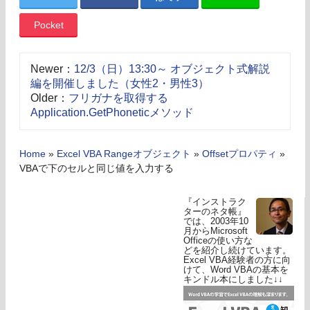
Pocket
Newer：
12/3（日）13:30～ オブジェクト式解説
編を開催しました（女性2・男性3）
Older：
フリガナを取得する
Application.GetPhoneticメソッド
Home
»
Excel VBA Rangeオブジェクト
»
Offsetプロパティ
»
VBAで下のセルと同じ値を入力する
『インストラク
ターのネタ帳』
では、2003年10
月からMicrosoft
Officeの使い方な
どを紹介し続けています。
Excel VBA経験者の方に向
けて、Word VBAの基本を
キンドル本にしました↓↓