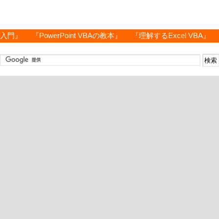
グ入門』
『PowerPoint VBAの教本』
『理解するExcel VBA』