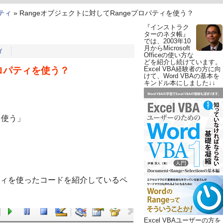
パティ
»
Rangeオブジェクトに対してRangeプロパティを使う？
『インストラク
ターのネタ帳』
では、2003年10
月からMicrosoft
ィ
Officeの使い方な
どを紹介し続けています。
プロパティを使う？
Excel VBA経験者の方に向
けて、Word VBAの基本を
キンドル本にしました↓↓
を使う」
パティを使ったコードを紹介しているペ
Excel VBAユーザーの方を