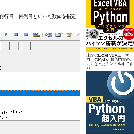
と、何行目・何列目といった数値を指定
上記のExcel VBAユーザー
向けのPython超入門書の、
元になったキンドル本です
↓↓