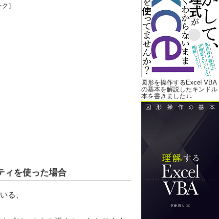
ンク］
図形を操作するExcel VBA
の基本を解説したキンドル
本を書きました↓↓
パティを使った場合
ている、