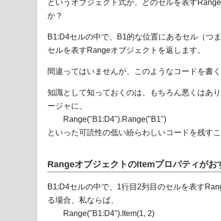
というオブジェクト式が、どのセルを表すRang
か？
B1:D4セルの中で、B1的な位置にあるセル（つ
セルを表すRangeオブジェクトを返します。
間違ってはいませんが、このようなコードを書く
知識として知っておくのは、もちろん悪くはあり
ージャに、
Range("B1:D4").Range("B1")
といった可読性の低い紛らわしいコードを残すこ
RangeオブジェクトのItemプロパティが
B1:D4セルの中で、1行目2列目のセルを表すR
る場合、私ならば、
Range("B1:D4").Item(1, 2)