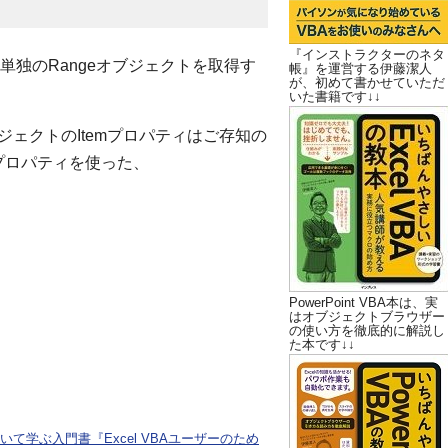
『インストラクターのネタ
単独のRangeオブジェクトを取得す
帳』を運営する伊藤潔人
が、初めて書かせていただ
いた書籍です↓↓
オブジェクトのItemプロパティはご存知の
sプロパティを使った、
PowerPoint VBA本は、実
はオブジェクトブラウザー
の使い方を徹底的に解説し
た本です↓↓
ついて学ぶ入門書『Excel VBAユーザーのため