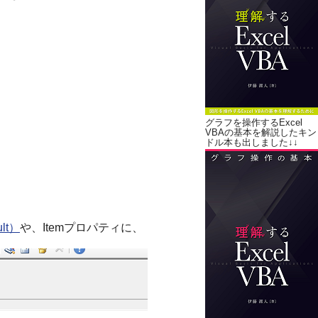
グラフを操作するExcel
VBAの基本を解説したキン
ドル本も出しました↓↓
lt）
や、Itemプロパティに、