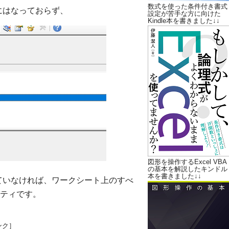
数式を使った条件付き書式
りにはなっておらず、
設定が苦手な方に向けた
Kindle本を書きました↓↓
図形を操作するExcel VBA
の基本を解説したキンドル
本を書きました↓↓
れていなければ、ワークシート上のすべ
パティです。
ンク］