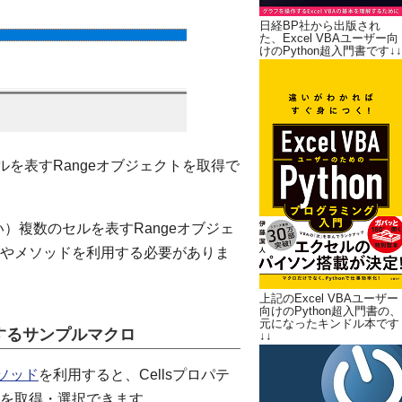
日経BP社から出版され
た、Excel VBAユーザー向
けのPython超入門書です↓↓
ルを表すRangeオブジェクトを取得で
い）複数のセルを表すRangeオブジェ
やメソッドを利用する必要がありま
上記のExcel VBAユーザー
向けのPython超入門書の、
元になったキンドル本です
択するサンプルマクロ
↓↓
メソッド
を利用すると、Cellsプロパテ
トを取得・選択できます。