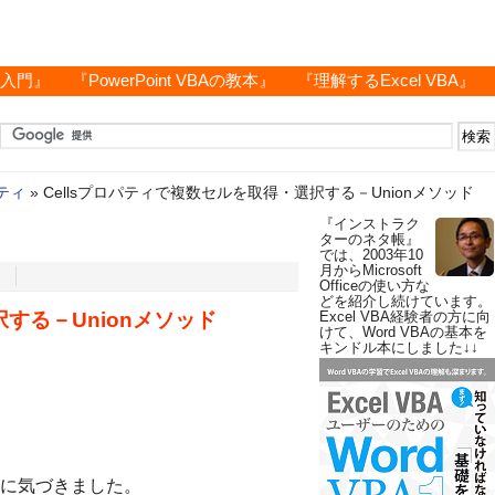
グ入門』
『PowerPoint VBAの教本』
『理解するExcel VBA』
パティ
»
Cellsプロパティで複数セルを取得・選択する－Unionメソッド
『インストラク
ターのネタ帳』
では、2003年10
月からMicrosoft
Officeの使い方な
どを紹介し続けています。
択する－Unionメソッド
Excel VBA経験者の方に向
けて、Word VBAの基本を
キンドル本にしました↓↓
に気づきました。