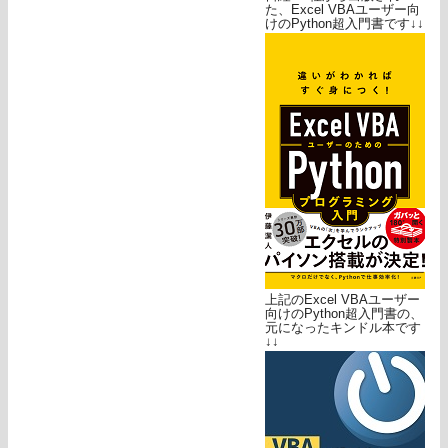
た、Excel VBAユーザー向
けのPython超入門書です↓↓
上記のExcel VBAユーザー
向けのPython超入門書の、
元になったキンドル本です
↓↓