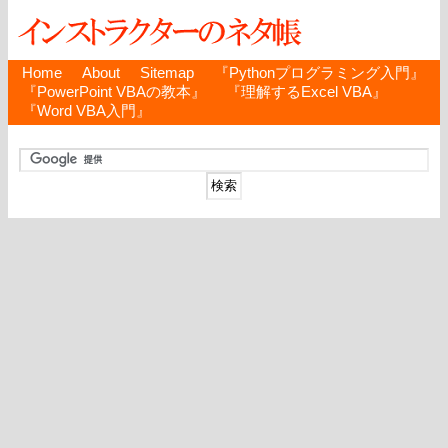
Home
About
Sitemap
『Pythonプログラミング入門』
『PowerPoint VBAの教本』
『理解するExcel VBA』
『Word VBA入門』