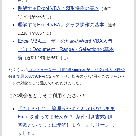
円に）
理解するExcel VBA／図形操作の基本
（通常
1,170円が585円に）
理解するExcel VBA／グラフ操作の基本
（通常
1,210円が605円に）
Excel VBAユーザーのためのWord VBA入門
（1）: Document・Range・Selectionの基本
編
（通常1,180円が590円に）
たくさんの
コンピューター・IT関連Kindle本が、7月27日の23時59
分まで最大50%OFF
になっており、拙著のうち4冊がこのキャンペ
ーンの対象として選んでいただけました。
この機会をどうぞご利用ください！
『もしかして、論理式がよくわからないまま
Excelを使ってませんか？: 条件付き書式はIF
関数といっしょに理解しよう！』リリースし
ました。